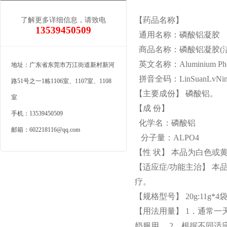
【药品名称】
了解更多详细信息，请致电
13539450509
通用名称：磷酸铝凝胶
商品名称：磷酸铝凝胶(洁
英文名称：Aluminium Phos
地址：广东省东莞市万江街道新村新河
拼音全码：LinSuanLvNingJi
路51号之一1栋1106室、1107室、1108
【主要成份】 磷酸铝。
室
【成 份】
手机：13539450509
化学名：磷酸铝
邮箱：602218116@qq.com
分子量：ALPO4
【性 状】 本品为白色
【适应症/功能主治】 
疗。
【规格型号】 20g:11g*4
【用法用量】 1．通常一
奶服用。 2．根据不同