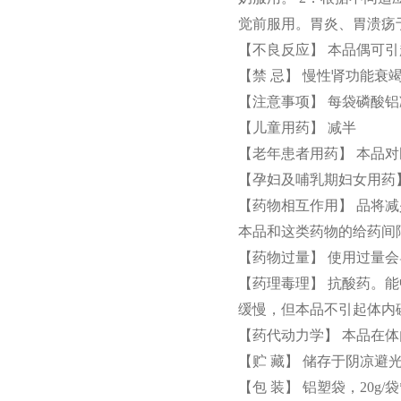
觉前服用。胃炎、胃溃疡
【不良反应】 本品偶可
【禁 忌】 慢性肾功能衰
【注意事项】 每袋磷酸铝
【儿童用药】 减半
【老年患者用药】 本品
【孕妇及哺乳期妇女用药
【药物相互作用】 品将
本品和这类药物的给药间
【药物过量】 使用过量
【药理毒理】 抗酸药。
缓慢，但本品不引起体内
【药代动力学】 本品在
【贮 藏】 储存于阴凉避
【包 装】 铝塑袋，20g/袋